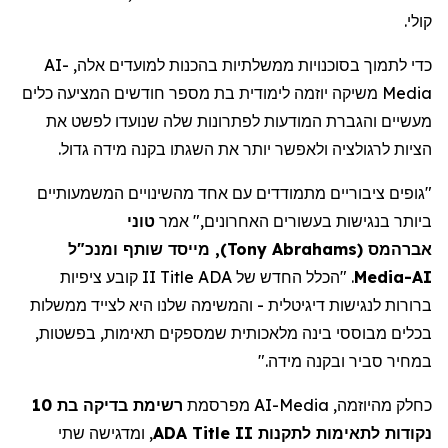
קולי.
AI-
כדי לתמוך בסוכנויות ממשלתיות בהכנות למועדים אלה,
משיקה יוזמה לימודית בת מספר חודשים המציעה כלים
Media
מעשיים והגברת המודעות לפתרונות שלה שנועדו לפשט את
הציות לרגולציה ולאפשר יותר את השגתו בקנה מידה גדול.
"גופים ציבוריים מתמודדים עם אחד מהשינויים המשמעותיים
ביותר בנגישות בעשורים האחרונים," אמר
טוני
, מייסד שותף ומנכ"ל
)
Tony Abrahams
(
אברהמס
II קובע ציפיות
Title
. "הכלל החדש של ADA
Media
AI-
ברורות לנגישות דיגיטלית - והמשימה שלנו היא לצייד ממשלות
בכלים מבוססי בינה מלאכותית שמספקים
תאימות,
בפשטות,
במחיר סביר ובקנה מידה."
רשימת בדיקה בת 10
מפרסמת
AI-Media
כחלק מהיוזמה,
, ומדגישה שתי
ADA Title II
נקודות לתאימות לתקנות