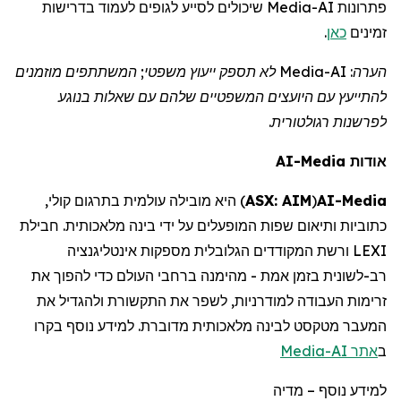
שיכולים לסייע לגופים לעמוד בדרישות
Media
פתרונות AI-
.
כאן
זמינים
לא תספק ייעוץ משפטי; המשתתפים מוזמנים
Media
הערה: AI-
להתייעץ עם
היועצים המשפטיים
שלהם עם שאלות בנוגע
לפרשנות רגולטורית.
AI-Media
אודות
היא מובילה עולמית בתרגום קולי,
)
ASX: AIM
(
AI-
Media
כתוביות ותיאום שפות המופעלים על ידי בינה מלאכותית. חבילת
LEXI ורשת המקודדים הגלובלית מספקות אינטליגנציה
רב-לשונית בזמן אמת - מהימנה ברחבי העולם כדי להפוך את
זרימות העבודה למודרניות, לשפר את התקשורת ולהגדיל את
המעבר מטקסט לבינה מלאכותית מדוברת. למידע נוסף
בקרו
Media
אתר AI-
ב
מדיה
–
למידע נוסף