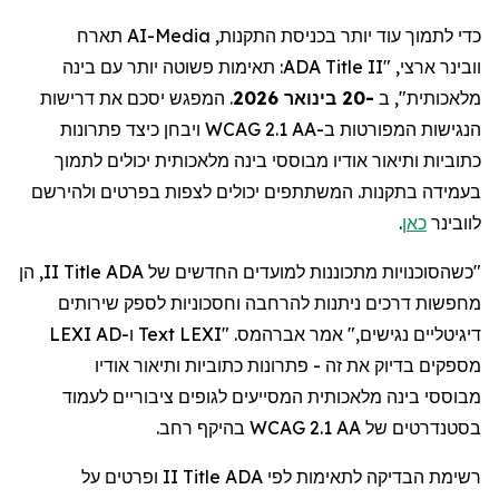
תארח
AI-Media
כדי לתמוך עוד יותר בכניסת התקנות,
: תאימות פשוטה יותר עם בינה
ADA Title II
ארצי, "
וובינר
המפגש יסכם את דרישות
.
-20 בינואר 2026
מלאכותית", ב
הנגישות המפורטות ב-WCAG 2.1 AA ויבחן כיצד פתרונות
כתוביות ותיאור אודיו מבוססי בינה מלאכותית יכולים לתמוך
בעמידה בתקנות. המשתתפים יכולים לצפות בפרטים ולהירשם
.
כאן
לוובינר
II, הן
Title
"כשהסוכנויות מתכוננות למועדים החדשים של ADA
מחפשות דרכים ניתנות להרחבה וחסכוניות לספק שירותים
ו-LEXI AD
Text
. "LEXI
אברהמס
דיגיטליים נגישים," אמר
מספקים בדיוק את זה - פתרונות כתוביות ותיאור אודיו
מבוססי
בינה מלאכותית המסייעים לגופים ציבוריים לעמוד
בסטנדרטים של WCAG 2.1 AA בהיקף רחב.
II ופרטים על
Title
לפי ADA
לתאימות
רשימת הבדיקה