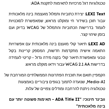
:
ADA
טכנולוגיות דגל מרכזיות לתאימות לתקנות
מלאכותית
בינה
מועצמת
ותמלול
כתוביות
יצירת
:
LEXI Text
לסוכנויות
שמאפשרת
,
מראש
ומוקלט
חי
בשידור
תוכן
עבור
ועם
בדיוק
WCAG
של
והתמלול
הכתוביות
בדרישות
לעמוד
.
קצר
שיהוי
בזמן
אפשרויות
עם
מלאכותית
בינה
מועצם
קולי
תיאור
:
LEXI AD
בקול
קריינות
המספק
,
חדשות
מתקדמות
אישית
התאמה
לעמידה
קריטי
-
גדול
מידה
בקנה
קולי
תיאור
ומאפשרת
טבעי
.
מראש
מוקלט
וידאו
עבור
WCAG 2.1 AA
בדרישות
הקמפיין תואם את תוכנית הפתרונות הממשלתיים המורחבת של
, שנועדה לתמוך בגופים ציבוריים באמצעות
Media
AI-
טכנולוגיה ניתנת להרחבה ומודלים צפויים של עלות.
- תאימות פשוטה יותר עם
ADA Title II
חינוכי: "
וובינר
בינה מלאכותית"