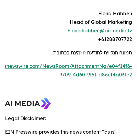
Fiona Habben
Head of Global Marketing
Fiona.habben@ai-media.tv
+61288707722
תמונה הנלווית להודעה זו זמינה בכתובת
lobenewswire.com/NewsRoom/AttachmentNg/e04f14f6-
9709-4d60-9f5f-d86ef4a03fe2
Legal Disclaimer:
EIN Presswire provides this news content "as is"