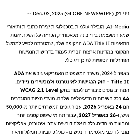
ניו יורק, Dec. 02, 2025 (GLOBE NEWSWIRE) --
, מובילה עולמית בטכנולוגיית יצירת כתוביות ותיאורי
AI-Media
שמע המועצמת בידי בינה מלאכותית, הכריזה על השקת יוזמת
המקיפה שלה, שמטרתה לסייע לממשל
ADA Title II
התאימות
המקומי במדינות ארצות הברית לעמוד בדרישות הנגישות
הפדרליות הסופיות לתוכן דיגיטלי.
ADA
באפריל 2024, משרד המשפטים האמריקאי גיבש את
,
- חוק הנגישות לאינטרנט ולמכשירים ניידים
Title II
WCAG 2.1 Level
המחייב גופים ציבוריים לעמוד בתקן
בכל השירותים הדיגיטליים שלהם. מועדי הציות המוגדרים
AA
הם
24 באפריל 2026,
עבור גופים המשרתים יותר מ-50,000
איש, ו-
26 באפריל 2027,
עבור תחומי שיפוט קטנים יותר
ומחוזות מיוחדים. כללים אלה דורשים אתרי אינטרנט, אפליקציות
מובייל ותכני מולטימדיה נגישים - כולל כתוביות, תמלול ותיאור