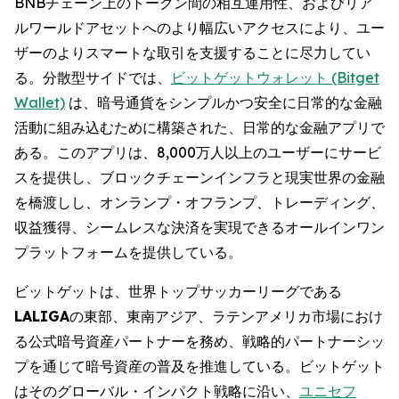
BNBチェーン上のトークン間の相互運用性、およびリア
ルワールドアセットへのより幅広いアクセスにより、ユー
ザーのよりスマートな取引を支援することに尽力してい
る。分散型サイドでは、
ビットゲットウォレット (Bitget
Wallet)
は、暗号通貨をシンプルかつ安全に日常的な金融
活動に組み込むために構築された、日常的な金融アプリで
ある。このアプリは、8,000万人以上のユーザーにサービ
スを提供し、ブロックチェーンインフラと現実世界の金融
を橋渡しし、オンランプ・オフランプ、トレーディング、
収益獲得、シームレスな決済を実現できるオールインワン
プラットフォームを提供している。
ビットゲットは、世界トップサッカーリーグである
LALIGA
の東部、東南アジア、ラテンアメリカ市場におけ
る公式暗号資産パートナーを務め、戦略的パートナーシッ
プを通じて暗号資産の普及を推進している。ビットゲット
はそのグローバル・インパクト戦略に沿い、
ユニセフ