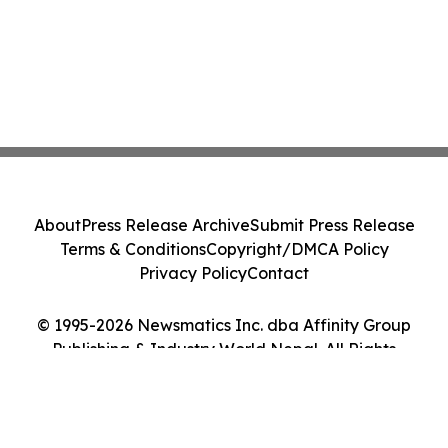
About
Press Release Archive
Submit Press Release
Terms & Conditions
Copyright/DMCA Policy
Privacy Policy
Contact
© 1995-2026 Newsmatics Inc. dba Affinity Group
Publishing & Industry World Nepal. All Rights
Reserved.
Cookie Settings / Your Privacy Choices