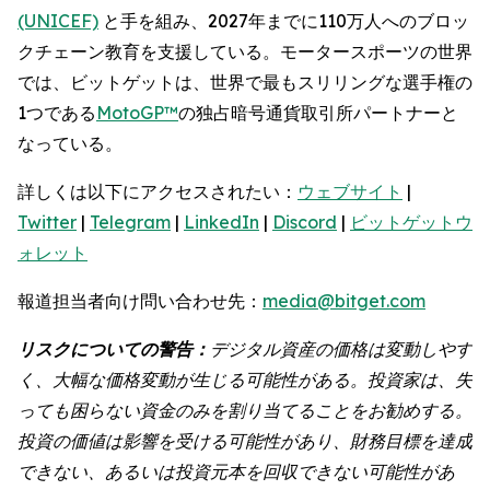
(UNICEF)
と手を組み、2027年までに110万人へのブロッ
クチェーン教育を支援している。モータースポーツの世界
では、ビットゲットは、世界で最もスリリングな選手権の
1つである
MotoGP™
の独占暗号通貨取引所パートナーと
なっている。
詳しくは以下にアクセスされたい：
ウェブサイト
|
Twitter
|
Telegram
|
LinkedIn
|
Discord
|
ビットゲットウ
ォレット
報道担当者向け問い合わせ先：
media@bitget.com
リスクについての警告：
デジタル資産の価格は変動しやす
く、大幅な価格変動が生じる可能性がある。投資家は、失
っても困らない資金のみを割り当てることをお勧めする。
投資の価値は影響を受ける可能性があり、財務目標を達成
できない、あるいは投資元本を回収できない可能性があ